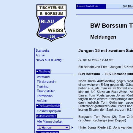
www.bwb-tt.de
SV Bla
BW Borssum Ti
Meldungen
Jungen 15 mit zweitem Sai
Startseite
Archiv
News aus d. Abtlg.
Do 09.10.2025 12:44:00
Ein Bericht von Fritz: Jungen-15 Kreis
Abteilung
B-W Borssum - TuS Eintracht Hin
Vorstand
Nach ihrem Auftakterfolg gegen Wyb
Förderverein
einen weiteren Erfolg gegen die Gäste
Training
höher aus, als man es im Vorfeld er
Übungsleiter
klar mit 3:0 Sätze an Blau-Weiss. A
Einser Tom Poets gegen Jonas Riedel
Terminplan
folgten dann weitere Einzelerfolge 
Anfahrt
dann lediglich Tom Grönniger geg
Hinteraner gratulieren.Max Poets und
Punktspielbetrieb
letzten Einzeln den Sack zu, zum 9:
Gesamtspielplan
Mannschaften
Borssum: Tom Poets (2), Tom Grönn
(2),Ömer Kechargia (nur Doppel)
Alle Mannschaften
Hinte: Jonas Riedel (1), Joris van de