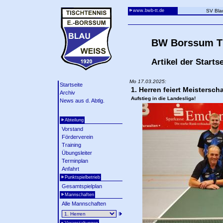
www.bwb-tt.de
SV Bla
BW Borssum Ti
Artikel der Startse
Mo 17.03.2025:
Startseite
1. Herren feiert Meisterscha
Archiv
Aufstieg in die Landesliga!
News aus d. Abtlg.
Abteilung
Vorstand
Förderverein
Training
Übungsleiter
Terminplan
Anfahrt
Punktspielbetrieb
Gesamtspielplan
Mannschaften
Alle Mannschaften