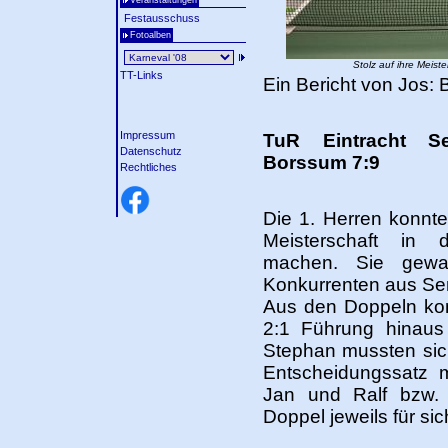
Veranstaltungen
Festausschuss
Fotoalben
Stolz auf ihre Meist
TT-Links
Ein Bericht von Jos: 
Impressum
TuR Eintracht S
Datenschutz
Borssum 7:9
Rechtliches
Die 1. Herren konnt
Meisterschaft in d
machen. Sie gewa
Konkurrenten aus Se
Aus den Doppeln kon
2:1 Führung hinaus
Stephan mussten sic
Entscheidungssatz 
Jan und Ralf bzw.
Doppel jeweils für si