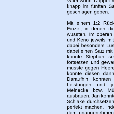
Vater-Sohn Doppel m
knapp im fünften S
geschlagen geben.
Mit einem 1:2 Rüc
Einzel, in denen d
wussten. Im oberen
und Keno jeweils mit
dabei besonders Lu
dabei einen Satz mit
konnte Stephan sei
fortsetzen und gewa
musste gegen Heere
konnte diesen dann
Daraufhin konnten
Leistungen und j
Meinecke bzw. Mül
ausbauen. Jan konnte
Schlake durchsetze
perfekt machen, in
dem unangenehmen S