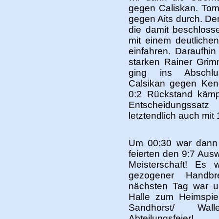
gegen Caliskan. Tom 
gegen Aits durch. De
die damit beschloss
mit einem deutliche
einfahren. Daraufhi
starken Rainer Gri
ging ins Abschlu
Calsikan gegen Ke
0:2 Rückstand kämp
Entscheidungssa
letztendlich auch mi
Um 00:30 war dann
feierten den 9:7 Aus
Meisterschaft! Es
gezogener Handb
nächsten Tag war u
Halle zum Heimspi
Sandhorst/ Wal
Abteilungsfeier!