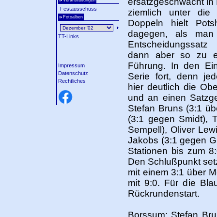
ersatzgeschwächt i
Veranstaltungen
Festausschuss
ziemlich unter die
Fotoalben
Doppeln hielt Pot
dagegen, als man
TT-Links
Entscheidungssatz
dann aber so zu ei
Führung. In den Ein
Impressum
Datenschutz
Serie fort, denn je
Rechtliches
hier deutlich die Ob
und an einen Satzge
Stefan Bruns (3:1 übe
(3:1 gegen Smidt),
Sempell), Oliver Lewi
Jakobs (3:1 gegen Gi
Stationen bis zum 8
Den Schlußpunkt set
mit einem 3:1 über 
mit 9:0. Für die Bla
Rückrundenstart.
Borssum: Stefan Brun