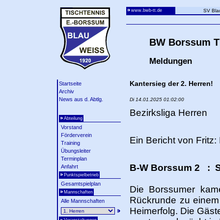
www.bwb-tt.de
SV Bla
BW Borssum Ti
Meldungen
Kantersieg der 2. Herren!
Startseite
Archiv
News aus d. Abtlg.
Di 14.01.2025 01:02:00
Bezirksliga Herren
Abteilung
Vorstand
Förderverein
Ein Bericht von Fritz:
Training
Übungsleiter
Terminplan
B-W Borssum 2 : S
Anfahrt
Punktspielbetrieb
Gesamtspielplan
Die Borssumer kame
Mannschaften
Rückrunde zu einem 
Alle Mannschaften
Heimerfolg. Die Gäst