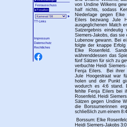
Veranstaltungen
von Undine Wilkens gewo
Festausschuss
half nichts, sodass Ker
Fotoalben
Niederlage gegen Elke 
Eilers bezwang Jule H
TT-Links
ausgeglichenen Match er
Satzergebnis eindeutig 
Siemers-Jakobs, das sie 
Impressum
Lubenow gewann. Bei ei
Datenschutz
folgte der knappe Erfol
Rechtliches
Elke Rosenfeld. Sand
währenddessen das Spiel
fünf Sätzen für sich zu g
verbuchte Heidi Siemers-
Fenja Eilers.
Bei ihrer
Jule Hoogestraat war 
holen und der Punkt gi
wodurch es 4:6 stand. 
fehlte Fenja Eilers bei 
Rosenfeld. Heidi Siemers
Sätzen gegen Undine Wil
die Borssumerinnen erga
schließlich zum einem 8:
Borssum: Elke Rosenfeld 
Heidi Siemers-Jakobs 3:0,