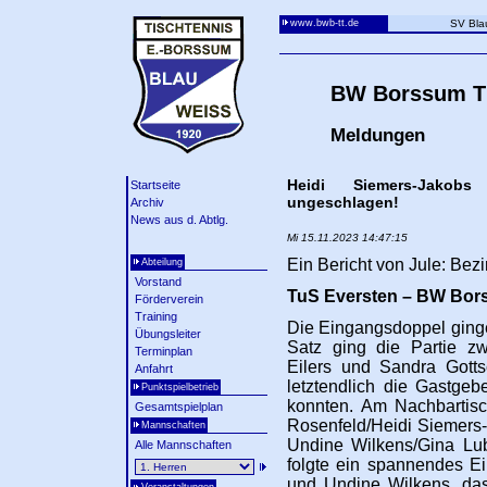
www.bwb-tt.de
SV Bla
BW Borssum Ti
Meldungen
Heidi Siemers-Jakob
Startseite
ungeschlagen!
Archiv
News aus d. Abtlg.
Mi 15.11.2023 14:47:15
Ein Bericht von Jule: Be
Abteilung
Vorstand
TuS Eversten – BW Bor
Förderverein
Training
Die Eingangsdoppel gingen
Übungsleiter
Satz ging die Partie zw
Terminplan
Eilers und Sandra Gottsc
Anfahrt
letztendlich die Gastgeb
Punktspielbetrieb
konnten. Am Nachbartisc
Gesamtspielplan
Rosenfeld/Heidi Siemers-
Mannschaften
Undine Wilkens/Gina Lu
Alle Mannschaften
folgte ein spannendes Ei
und Undine Wilkens, das 