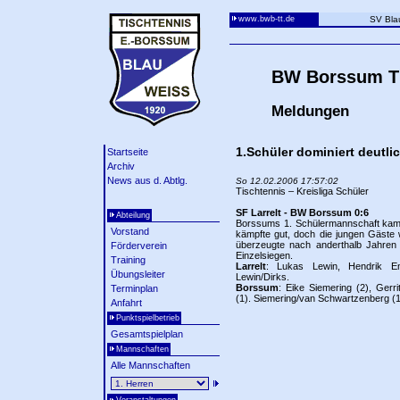
www.bwb-tt.de
SV Bla
BW Borssum Ti
Meldungen
1.Schüler dominiert deutli
Startseite
Archiv
News aus d. Abtlg.
So 12.02.2006 17:57:02
Tischtennis – Kreisliga Schüler
SF Larrelt - BW Borssum 0:6
Abteilung
Borssums 1. Schülermannschaft kam z
Vorstand
kämpfte gut, doch die jungen Gäste 
überzeugte nach anderthalb Jahren
Förderverein
Einzelsiegen.
Training
Larrelt
: Lukas Lewin, Hendrik Eng
Übungsleiter
Lewin/Dirks.
Borssum
: Eike Siemering (2), Ger
Terminplan
(1). Siemering/van Schwartzenberg (1
Anfahrt
Punktspielbetrieb
Gesamtspielplan
Mannschaften
Alle Mannschaften